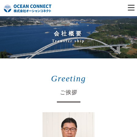
気仙沼本社
会社概要
Transfer ship
東京支店
お知らせ
イベント
Greeting
国内ツアー
ご挨拶
海外ツアー
会社案内
アクセス