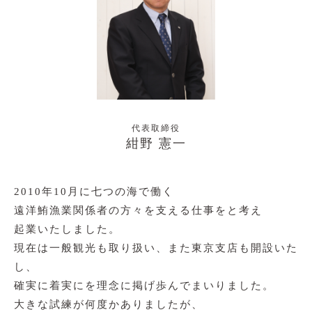
旅行業約款
ようこそ気仙沼
お問い合わせはこちら
代表取締役
電話をかける
紺野 憲一
お問い合わせ
2010年10月に七つの海で働く
遠洋鮪漁業関係者の方々を支える仕事をと考え
〒988-0043 宮城県気仙沼市南郷２番地16
起業いたしました。
Copyright(c) OCEAN CONNECT CO.,LTD. ALL RIGHTS RESERVED.
現在は一般観光も取り扱い、また東京支店も開設いた
し、
確実に着実にを理念に掲げ歩んでまいりました。
大きな試練が何度かありましたが、