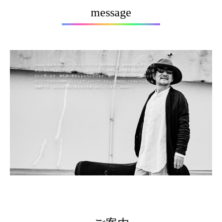
message
Chappyの皆様 昨年のスパリゾートハワイアンズでの社員旅行は、参加者の顔を見ていると
本当に喜んでもらえていたのかなと。 ということで、今年も社員の皆様をねぎらっていき
たいと思います。 無礼講の宴会ももちろんやります。 更に、4/21は「ふたりの愛ランド」
がリリースされて40周年ということで、ハワイアンズさんとの特別なコラボレーションも
準備中です。 みんなの笑顔に会えるのを楽しみにしています。 Mahalo！！