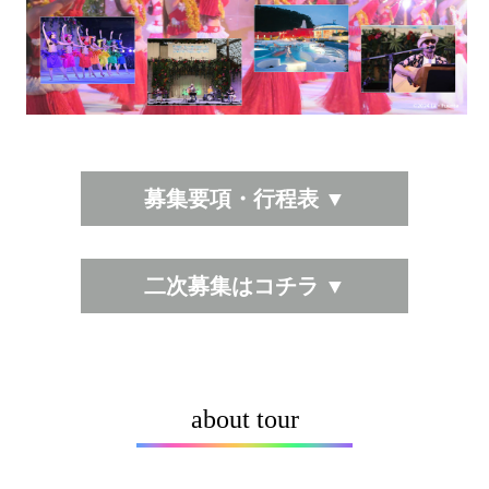
アクセス
旅行業約款
ようこそ気仙沼
募集要項・行程表 ▼
お問い合わせはこちら
電話をかける
二次募集はコチラ ▼
お問い合わせ
〒988-0043 宮城県気仙沼市南郷２番地16
about tour
Copyright(c) OCEAN CONNECT CO.,LTD. ALL RIGHTS RESERVED.