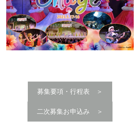
旅行業約款
ようこそ気仙沼
お問い合わせはこちら
電話をかける
お問い合わせ
募集要項・行程表 ＞
〒988-0043 宮城県気仙沼市南郷２番地16
Copyright(c) OCEAN CONNECT CO.,LTD. ALL RIGHTS RESERVED.
二次募集お申込み ＞